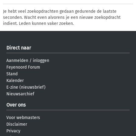
Je hebt veel zoekopdrachten gedaan gedurende de laatste
seconden. Wacht even alvorens je een nieuwe zoekopdracht
indient. Leden kunnen vaker zoeken.
Direct naar
Aanmelden
/
inloggen
Feyenoord Forum
Stand
Kalender
E-zine (nieuwsbrief)
Nieuwsarchief
Over ons
Voor webmasters
Disclaimer
Privacy