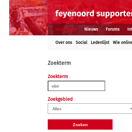
Voorpagina
Nieuws
Forums
In
Over ons
Social
Ledenlijst
Wie onlin
Zoekterm
Zoekterm
Zoekgebied