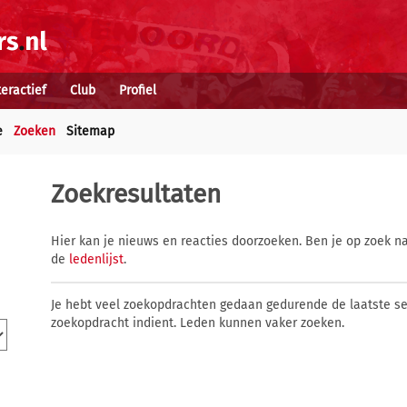
teractief
Club
Profiel
e
Zoeken
Sitemap
Zoekresultaten
Hier kan je nieuws en reacties doorzoeken. Ben je op zoek na
de
ledenlijst
.
Je hebt veel zoekopdrachten gedaan gedurende de laatste s
zoekopdracht indient. Leden kunnen vaker zoeken.