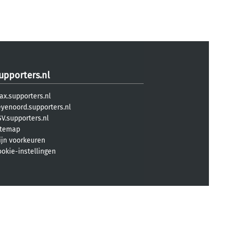
upporters.nl
ax.supporters.nl
eyenoord.supporters.nl
V.supporters.nl
itemap
ijn voorkeuren
ookie-instellingen