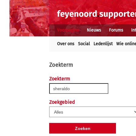
Voorpagina
Nieuws
Forums
In
Over ons
Social
Ledenlijst
Wie onlin
Zoekterm
Zoekterm
Zoekgebied