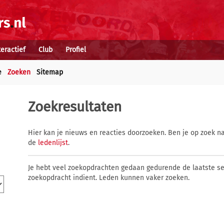
teractief
Club
Profiel
e
Zoeken
Sitemap
Zoekresultaten
Hier kan je nieuws en reacties doorzoeken. Ben je op zoek na
de
ledenlijst
.
Je hebt veel zoekopdrachten gedaan gedurende de laatste s
zoekopdracht indient. Leden kunnen vaker zoeken.