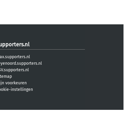
upporters.nl
ax.supporters.nl
eyenoord.supporters.nl
V.supporters.nl
itemap
ijn voorkeuren
ookie-instellingen