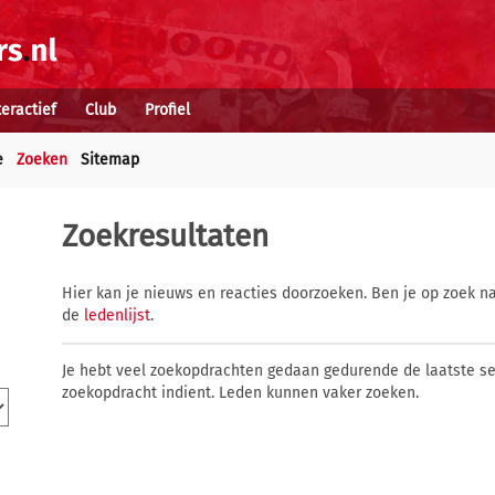
teractief
Club
Profiel
e
Zoeken
Sitemap
Zoekresultaten
Hier kan je nieuws en reacties doorzoeken. Ben je op zoek na
de
ledenlijst
.
Je hebt veel zoekopdrachten gedaan gedurende de laatste s
zoekopdracht indient. Leden kunnen vaker zoeken.