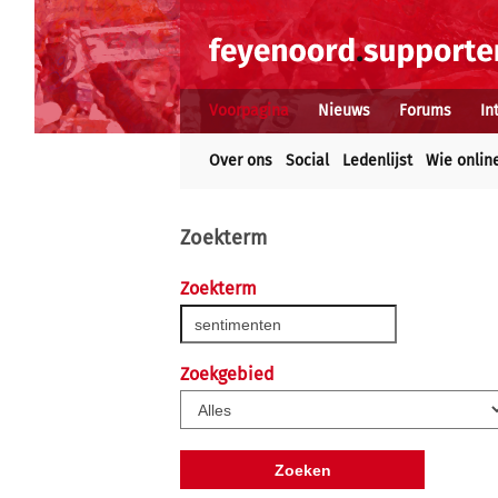
Voorpagina
Nieuws
Forums
In
Over ons
Social
Ledenlijst
Wie onlin
Zoekterm
Zoekterm
Zoekgebied