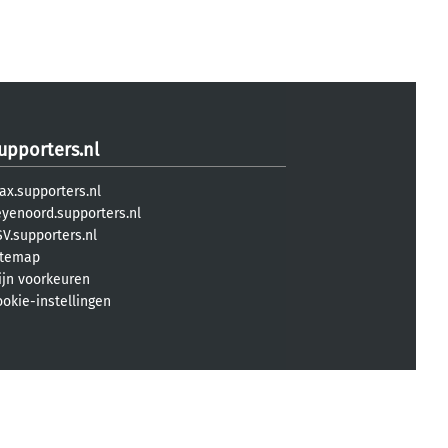
upporters.nl
ax.supporters.nl
eyenoord.supporters.nl
V.supporters.nl
itemap
ijn voorkeuren
ookie-instellingen