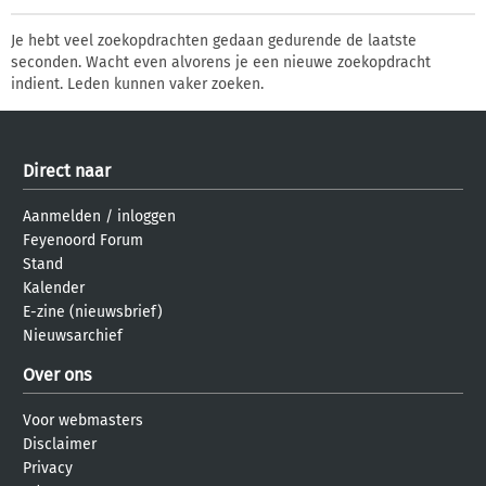
Je hebt veel zoekopdrachten gedaan gedurende de laatste
seconden. Wacht even alvorens je een nieuwe zoekopdracht
indient. Leden kunnen vaker zoeken.
Direct naar
Aanmelden
/
inloggen
Feyenoord Forum
Stand
Kalender
E-zine (nieuwsbrief)
Nieuwsarchief
Over ons
Voor webmasters
Disclaimer
Privacy