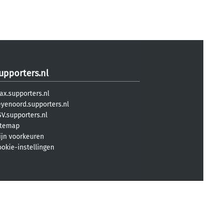
upporters.nl
ax.supporters.nl
eyenoord.supporters.nl
V.supporters.nl
itemap
ijn voorkeuren
ookie-instellingen