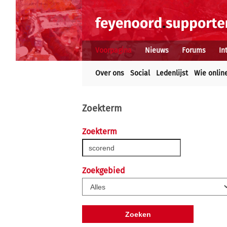
Voorpagina
Nieuws
Forums
In
Over ons
Social
Ledenlijst
Wie onlin
Zoekterm
Zoekterm
Zoekgebied