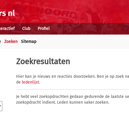
teractief
Club
Profiel
e
Zoeken
Sitemap
Zoekresultaten
Hier kan je nieuws en reacties doorzoeken. Ben je op zoek na
de
ledenlijst
.
Je hebt veel zoekopdrachten gedaan gedurende de laatste s
zoekopdracht indient. Leden kunnen vaker zoeken.