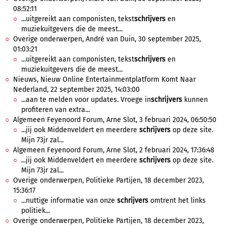
08:52:11
...uitgereikt aan componisten, tekst
schrijvers
en
muziekuitgevers die de meest...
Overige onderwerpen, André van Duin, 30 september 2025,
01:03:21
...uitgereikt aan componisten, tekst
schrijvers
en
muziekuitgevers die de meest...
Nieuws, Nieuw Online Entertainmentplatform Komt Naar
Nederland, 22 september 2025, 14:03:00
...aan te melden voor updates. Vroege in
schrijvers
kunnen
profiteren van extra...
Algemeen Feyenoord Forum, Arne Slot, 3 februari 2024, 06:50:50
...jij ook Middenveldert en meerdere
schrijvers
op deze site.
Mijn 73jr zal...
Algemeen Feyenoord Forum, Arne Slot, 2 februari 2024, 17:36:48
...jij ook Middenveldert en meerdere
schrijvers
op deze site.
Mijn 73jr zal...
Overige onderwerpen, Politieke Partijen, 18 december 2023,
15:36:17
...nuttige informatie van onze
schrijvers
omtrent het links
politiek...
Overige onderwerpen, Politieke Partijen, 18 december 2023,