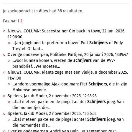
Je zoekopdracht in
Alles
had
36
resultaten.
Pagina: 1
2
Nieuws, COLUMN: Succestrainer Gio back in town, 22 juni 2026,
12:06:00
...Jan Jongbloed te prefereren boven Piet
Schrijvers
of Eddy
Treytel. Of laat...
Overige onderwerpen, Politieke Partijen, 20 januari 2026, 13:19:47
...voor kunnen komen, vrezen de
schrijvers
van de PVV-
brandbrief. „We moeten...
Nieuws, COLUMN: Riante zege met een vlekje, 8 december 2025,
11:41:00
...andere voormalige Ajax-doelman: Piet
Schrijvers
, die in zijn
Mokumse periode...
Spelers, Jakub Moder, 2 november 2025, 12:45:25
...bal meteen pakte en de pingel achter
Schrijvers
joeg. Van
die momentjes die...
Spelers, Jakub Moder, 2 november 2025, 12:26:52
...bal meteen pakte en de pingel achter
Schrijvers
joeg. Van
die momentjes die...
Overige onderwerpen, André van Duin, 30 september 2025,