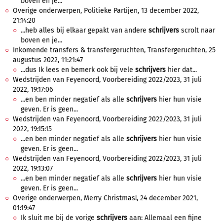
boven en je...
Overige onderwerpen, Politieke Partijen, 13 december 2022,
21:14:20
...heb alles bij elkaar gepakt van andere
schrijvers
scrolt naar
boven en je...
Inkomende transfers & transfergeruchten, Transfergeruchten, 25
augustus 2022, 11:21:47
...dus Ik lees en bemerk ook bij vele
schrijvers
hier dat...
Wedstrijden van Feyenoord, Voorbereiding 2022/2023, 31 juli
2022, 19:17:06
...en ben minder negatief als alle
schrijvers
hier hun visie
geven. Er is geen...
Wedstrijden van Feyenoord, Voorbereiding 2022/2023, 31 juli
2022, 19:15:15
...en ben minder negatief als alle
schrijvers
hier hun visie
geven. Er is geen...
Wedstrijden van Feyenoord, Voorbereiding 2022/2023, 31 juli
2022, 19:13:07
...en ben minder negatief als alle
schrijvers
hier hun visie
geven. Er is geen...
Overige onderwerpen, Merry Christmas!, 24 december 2021,
01:19:47
Ik sluit me bij de vorige
schrijvers
aan: Allemaal een fijne