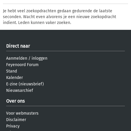
Je hebt veel zoekopdrachten gedaan gedurende de laatste
seconden. Wacht even alvorens je een nieuwe zoekopdracht
indient. Leden kunnen vaker zoeken.
Direct naar
Aanmelden
/
inloggen
Feyenoord Forum
Stand
Kalender
E-zine (nieuwsbrief)
Nieuwsarchief
Over ons
Voor webmasters
Disclaimer
Privacy