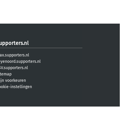
upporters.nl
ax.supporters.nl
eyenoord.supporters.nl
V.supporters.nl
itemap
ijn voorkeuren
ookie-instellingen