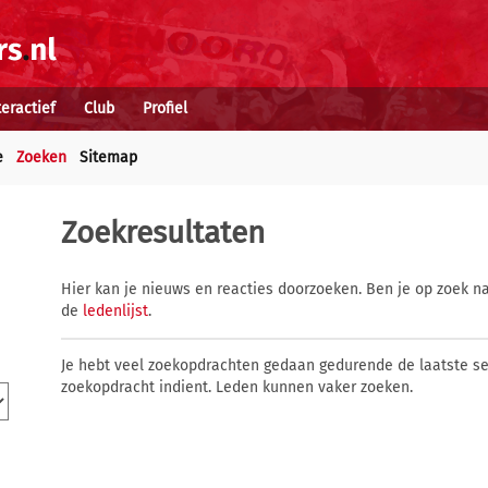
teractief
Club
Profiel
e
Zoeken
Sitemap
Zoekresultaten
Hier kan je nieuws en reacties doorzoeken. Ben je op zoek na
de
ledenlijst
.
Je hebt veel zoekopdrachten gedaan gedurende de laatste s
zoekopdracht indient. Leden kunnen vaker zoeken.