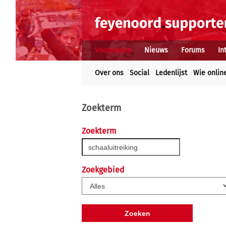
Voorpagina
Nieuws
Forums
In
Over ons
Social
Ledenlijst
Wie onlin
Zoekterm
Zoekterm
Zoekgebied