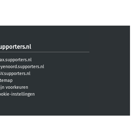
upporters.nl
ax.supporters.nl
eyenoord.supporters.nl
V.supporters.nl
itemap
ijn voorkeuren
ookie-instellingen