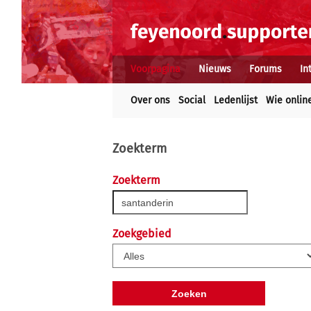
Voorpagina
Nieuws
Forums
In
Over ons
Social
Ledenlijst
Wie onlin
Zoekterm
Zoekterm
Zoekgebied