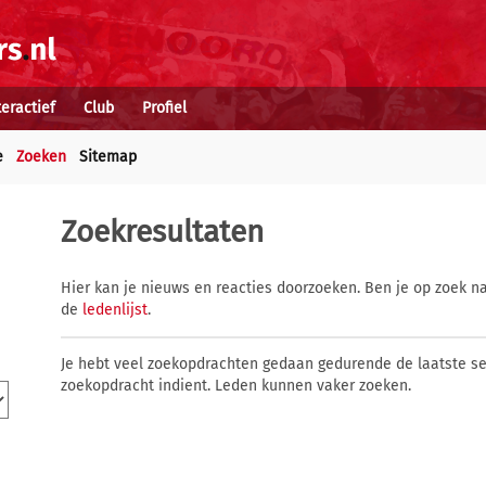
teractief
Club
Profiel
e
Zoeken
Sitemap
Zoekresultaten
Hier kan je nieuws en reacties doorzoeken. Ben je op zoek na
de
ledenlijst
.
Je hebt veel zoekopdrachten gedaan gedurende de laatste s
zoekopdracht indient. Leden kunnen vaker zoeken.