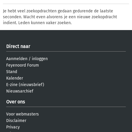
Je hebt veel zoekopdrachten gedaan gedurende de laatste
seconden. Wacht even alvorens je een nieuwe zoekopdracht
indient. Leden kunnen vaker zoeken.
Direct naar
Aanmelden
/
inloggen
Feyenoord Forum
Stand
Kalender
E-zine (nieuwsbrief)
Nieuwsarchief
Over ons
Voor webmasters
Disclaimer
Privacy