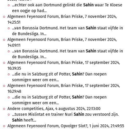
...echter ook aan Dortmund gelinkt die
Sahin
waar Te Kloese
een oogje op had...
Algemeen Feyenoord Forum, Brian Priske, 7 november 2024,
14:25:51
...van Borussia Dortmund. Het team van
Sahin
staat vijfde in
de Bundesliga. In...
Algemeen Feyenoord Forum, Brian Priske, 7 november 2024,
14:09:11
...van Borussia Dortmund. Het team van
Sahin
staat vijfde in
de Bundesliga. In...
Algemeen Feyenoord Forum, Brian Priske, 17 september 2024,
16:39:35
...die nu in Salzburg zit of Potter,
Sahin
? Dan roepen
sommigen weer om een...
Algemeen Feyenoord Forum, Brian Priske, 17 september 2024,
16:29:48
...die nu in Salzburg zit of Potter,
Sahin
? Dan roepen
sommigen weer om een...
Andere competities, Ajax, 4 augustus 2024, 22:13:00
...tussen Mislintat en trainer Nuri
Sahin
zou verstoord zijn.
Sahin
heeft...
Algemeen Feyenoord Forum, Opvolger Slot?, 1 juni 2024, 21:49:55