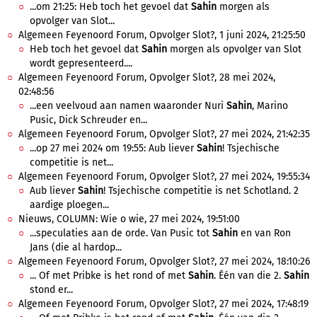
...om 21:25: Heb toch het gevoel dat
Sahin
morgen als
opvolger van Slot...
Algemeen Feyenoord Forum, Opvolger Slot?, 1 juni 2024, 21:25:50
Heb toch het gevoel dat
Sahin
morgen als opvolger van Slot
wordt gepresenteerd....
Algemeen Feyenoord Forum, Opvolger Slot?, 28 mei 2024,
02:48:56
...een veelvoud aan namen waaronder Nuri
Sahin
, Marino
Pusic, Dick Schreuder en...
Algemeen Feyenoord Forum, Opvolger Slot?, 27 mei 2024, 21:42:35
...op 27 mei 2024 om 19:55: Aub liever
Sahin
! Tsjechische
competitie is net...
Algemeen Feyenoord Forum, Opvolger Slot?, 27 mei 2024, 19:55:34
Aub liever
Sahin
! Tsjechische competitie is net Schotland. 2
aardige ploegen...
Nieuws, COLUMN: Wie o wie, 27 mei 2024, 19:51:00
...speculaties aan de orde. Van Pusic tot
Sahin
en van Ron
Jans (die al hardop...
Algemeen Feyenoord Forum, Opvolger Slot?, 27 mei 2024, 18:10:26
... Of met Pribke is het rond of met
Sahin
. Één van die 2.
Sahin
stond er...
Algemeen Feyenoord Forum, Opvolger Slot?, 27 mei 2024, 17:48:19