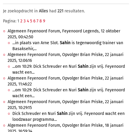
Je zoekopdracht in
Alles
had
221
resultaten.
Pagina: 1
2
3
4
5
6
7
8
9
Algemeen Feyenoord Forum, Feyenoord Legends, 12 oktober
2025, 00:42:50
...in plaats van Arne Slot.
Sahin
is tegenwoordig trainer van
Basaksehir,...
Algemeen Feyenoord Forum, Opvolger Brian Priske, 22 januari
2025, 12:06:16
...om 10:29: Dick Schreuder en Nuri
Sahin
zijn vrij. Feyenoord
wacht een...
Algemeen Feyenoord Forum, Opvolger Brian Priske, 22 januari
2025, 11:46:22
...om 10:29: Dick Schreuder en Nuri
Sahin
zijn vrij. Feyenoord
wacht een...
Algemeen Feyenoord Forum, Opvolger Brian Priske, 22 januari
2025, 10:29:15
Dick Schreuder en Nuri
Sahin
zijn vrij. Feyenoord wacht een
loodzwaar programma...
Algemeen Feyenoord Forum, Opvolger Brian Priske, 18 januari
2025, 16:59:34