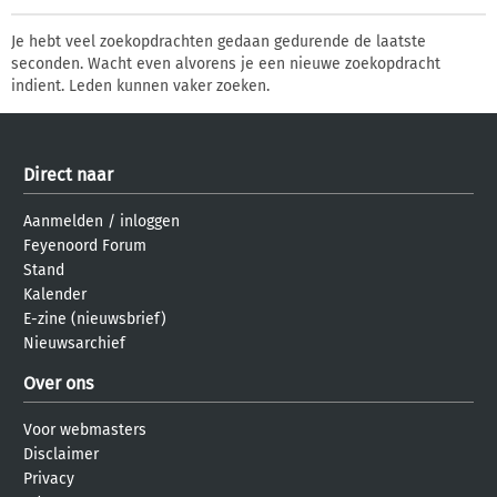
Je hebt veel zoekopdrachten gedaan gedurende de laatste
seconden. Wacht even alvorens je een nieuwe zoekopdracht
indient. Leden kunnen vaker zoeken.
Direct naar
Aanmelden
/
inloggen
Feyenoord Forum
Stand
Kalender
E-zine (nieuwsbrief)
Nieuwsarchief
Over ons
Voor webmasters
Disclaimer
Privacy