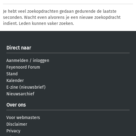
Je hebt veel zoekopdrachten gedaan gedurende de laatste
seconden. Wacht even alvorens je een nieuwe zoekopdracht
indient. Leden kunnen vaker zoeken.
Direct naar
Aanmelden
/
inloggen
Feyenoord Forum
Stand
Kalender
E-zine (nieuwsbrief)
Nieuwsarchief
Over ons
Voor webmasters
Disclaimer
Privacy