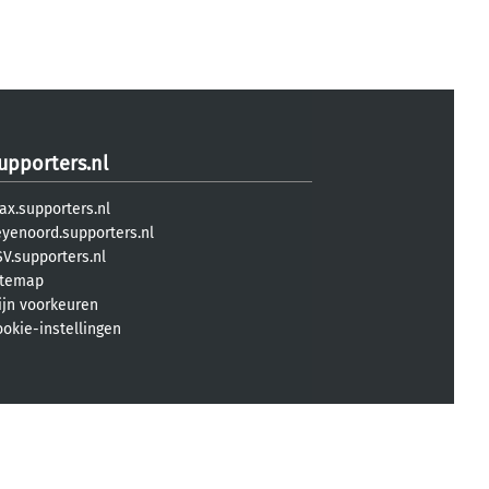
upporters.nl
ax.supporters.nl
eyenoord.supporters.nl
V.supporters.nl
itemap
ijn voorkeuren
ookie-instellingen