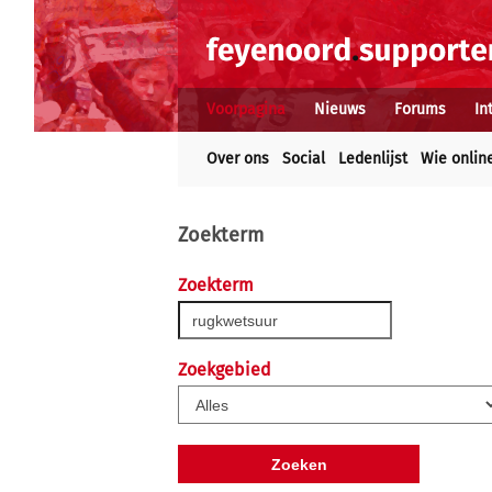
Voorpagina
Nieuws
Forums
In
Over ons
Social
Ledenlijst
Wie onlin
Zoekterm
Zoekterm
Zoekgebied