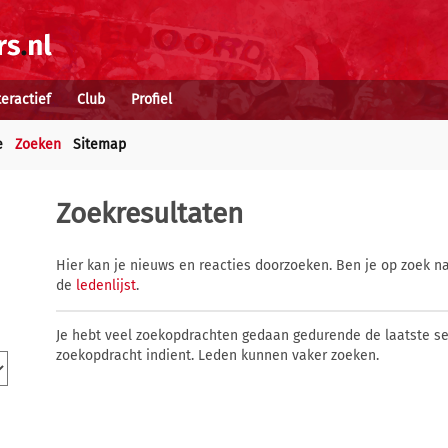
teractief
Club
Profiel
e
Zoeken
Sitemap
Zoekresultaten
Hier kan je nieuws en reacties doorzoeken. Ben je op zoek na
de
ledenlijst
.
Je hebt veel zoekopdrachten gedaan gedurende de laatste s
zoekopdracht indient. Leden kunnen vaker zoeken.