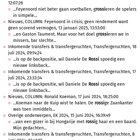
12:07:26
...Feyenoord niet beter gaan voetballen, g
rossi
eren de spelers
in simpele...
Nieuws, COLUMN: Feyenoord in crisis; geen rendement want
geen scorend vermogen, 13 januari 2025, 13:53:00
...en Gaston Taument. Maar voor het doel g
rossi
eren we in
missers, bar slechte...
Inkomende transfers & transfergeruchten, Transfergeruchten, 18
juli 2024, 09:14:24
...is op de backpositie, wil Daniele De
Rossi
spoedig een
nieuwe linksback...
Inkomende transfers & transfergeruchten, Transfergeruchten, 17
juli 2024, 23:33:34
...is op de backpositie, wil Daniele De
Rossi
spoedig een
nieuwe linksback...
Nieuws, COLUMN: Ronald Koeman, 17 juni 2024, 18:25:00
...Koeman naar de Kuip wist te halen. De
rossi
ge Zaankanter
was toen inmiddels...
Overige onderwerpen, EK 2024, 15 juni 2024, 16:39:49
...van een gozer in bij Hongarije met
rossi
g haar en een baard.
Mijn gedachten...
Inkomende transfers & transfergeruchten, Transfergeruchten, 8