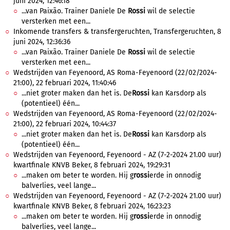
juni 2024, 12:46:18
...van Paixão. Trainer Daniele De
Rossi
wil de selectie
versterken met een...
Inkomende transfers & transfergeruchten, Transfergeruchten, 8
juni 2024, 12:36:36
...van Paixão. Trainer Daniele De
Rossi
wil de selectie
versterken met een...
Wedstrijden van Feyenoord, AS Roma-Feyenoord (22/02/2024-
21:00), 22 februari 2024, 11:40:46
...niet groter maken dan het is. De
Rossi
kan Karsdorp als
(potentieel) één...
Wedstrijden van Feyenoord, AS Roma-Feyenoord (22/02/2024-
21:00), 22 februari 2024, 10:44:37
...niet groter maken dan het is. De
Rossi
kan Karsdorp als
(potentieel) één...
Wedstrijden van Feyenoord, Feyenoord - AZ (7-2-2024 21.00 uur)
kwartfinale KNVB Beker, 8 februari 2024, 19:29:31
...maken om beter te worden. Hij g
rossi
erde in onnodig
balverlies, veel lange...
Wedstrijden van Feyenoord, Feyenoord - AZ (7-2-2024 21.00 uur)
kwartfinale KNVB Beker, 8 februari 2024, 16:23:23
...maken om beter te worden. Hij g
rossi
erde in onnodig
balverlies, veel lange...