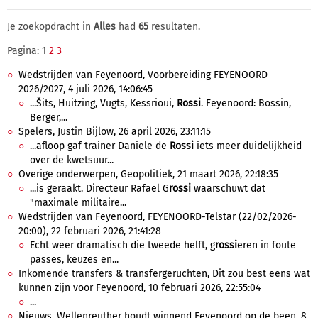
Je zoekopdracht in
Alles
had
65
resultaten.
Pagina: 1
2
3
Wedstrijden van Feyenoord, Voorbereiding FEYENOORD
2026/2027, 4 juli 2026, 14:06:45
...Šits, Huitzing, Vugts, Kessrioui,
Rossi
. Feyenoord: Bossin,
Berger,...
Spelers, Justin Bijlow, 26 april 2026, 23:11:15
...afloop gaf trainer Daniele de
Rossi
iets meer duidelijkheid
over de kwetsuur...
Overige onderwerpen, Geopolitiek, 21 maart 2026, 22:18:35
...is geraakt. Directeur Rafael G
rossi
waarschuwt dat
"maximale militaire...
Wedstrijden van Feyenoord, FEYENOORD-Telstar (22/02/2026-
20:00), 22 februari 2026, 21:41:28
Echt weer dramatisch die tweede helft, g
rossi
eren in foute
passes, keuzes en...
Inkomende transfers & transfergeruchten, Dit zou best eens wat
kunnen zijn voor Feyenoord, 10 februari 2026, 22:55:04
...
Nieuws, Wellenreuther houdt winnend Feyenoord op de been, 8