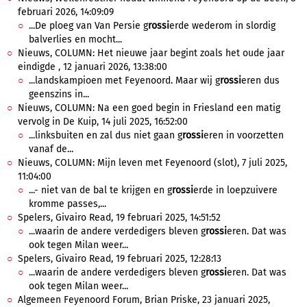
februari 2026, 14:09:09
...De ploeg van Van Persie g
rossi
erde wederom in slordig
balverlies en mocht...
Nieuws, COLUMN: Het nieuwe jaar begint zoals het oude jaar
eindigde , 12 januari 2026, 13:38:00
...landskampioen met Feyenoord. Maar wij g
rossi
eren dus
geenszins in...
Nieuws, COLUMN: Na een goed begin in Friesland een matig
vervolg in De Kuip, 14 juli 2025, 16:52:00
...linksbuiten en zal dus niet gaan g
rossi
eren in voorzetten
vanaf de...
Nieuws, COLUMN: Mijn leven met Feyenoord (slot), 7 juli 2025,
11:04:00
...- niet van de bal te krijgen en g
rossi
erde in loepzuivere
kromme passes,...
Spelers, Givairo Read, 19 februari 2025, 14:51:52
...waarin de andere verdedigers bleven g
rossi
eren. Dat was
ook tegen Milan weer...
Spelers, Givairo Read, 19 februari 2025, 12:28:13
...waarin de andere verdedigers bleven g
rossi
eren. Dat was
ook tegen Milan weer...
Algemeen Feyenoord Forum, Brian Priske, 23 januari 2025,