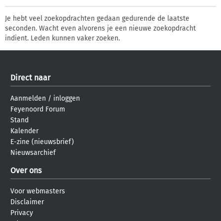
Je hebt veel zoekopdrachten gedaan gedurende de laatste
seconden. Wacht even alvorens je een nieuwe zoekopdracht
indient. Leden kunnen vaker zoeken.
Direct naar
Aanmelden
/
inloggen
Feyenoord Forum
Stand
Kalender
E-zine (nieuwsbrief)
Nieuwsarchief
Over ons
Voor webmasters
Disclaimer
Privacy