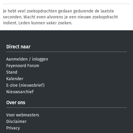
Je hebt veel zoekopdrachten gedaan gedurende de laatste
seconden. Wacht even alvorens je een nieuwe zoekopdracht
indient. Leden kunnen vaker zoeken.
Direct naar
Aanmelden
/
inloggen
Feyenoord Forum
Stand
Kalender
E-zine (nieuwsbrief)
Nieuwsarchief
Over ons
Voor webmasters
Disclaimer
Privacy