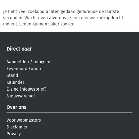
Je hebt veel zoekopdrachten gedaan gedurende de laatste
seconden. Wacht even alvorens je een nieuwe zoekopdracht
indient. Leden kunnen vaker zoeken.
Direct naar
Aanmelden
/
inloggen
Feyenoord Forum
Stand
Kalender
E-zine (nieuwsbrief)
Nieuwsarchief
Over ons
Voor webmasters
Disclaimer
Privacy