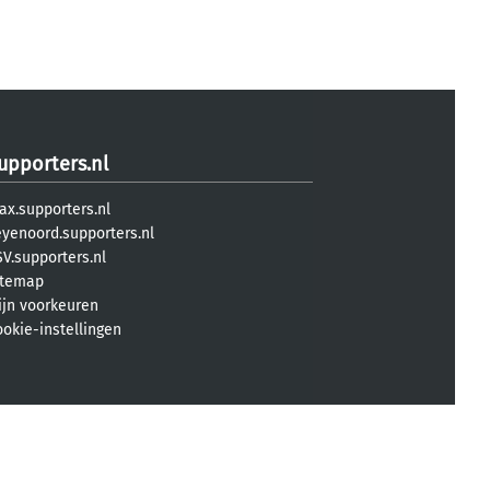
upporters.nl
ax.supporters.nl
eyenoord.supporters.nl
V.supporters.nl
itemap
ijn voorkeuren
ookie-instellingen