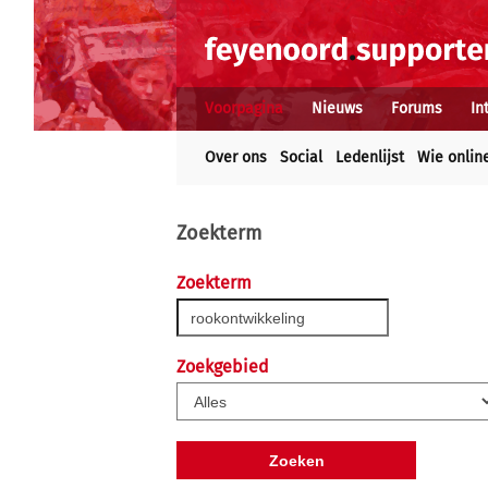
Voorpagina
Nieuws
Forums
In
Over ons
Social
Ledenlijst
Wie onlin
Zoekterm
Zoekterm
Zoekgebied