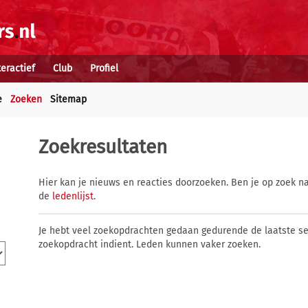
teractief
Club
Profiel
e
Zoeken
Sitemap
Zoekresultaten
Hier kan je nieuws en reacties doorzoeken. Ben je op zoek na
de
ledenlijst
.
Je hebt veel zoekopdrachten gedaan gedurende de laatste s
zoekopdracht indient. Leden kunnen vaker zoeken.