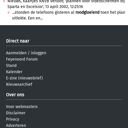
Nieuws, Kaartjes KNVB verloot; 'plannen voor videoschermen bij
Sparta en Excelsior', 13 april 2002, 12:25:16
...stonden de telefoons gisteren al
roodgloeiend
toen het plan
uitlekte. Een en...
Direct naar
Aanmelden
/
inloggen
Feyenoord Forum
Stand
Kalender
E-zine (nieuwsbrief)
Nieuwsarchief
Over ons
Voor webmasters
Disclaimer
Privacy
Adverteren