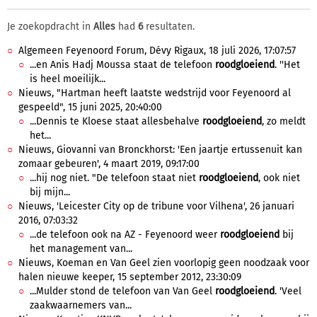
Je zoekopdracht in
Alles
had
6
resultaten.
Algemeen Feyenoord Forum, Dévy Rigaux, 18 juli 2026, 17:07:57
...en Anis Hadj Moussa staat de telefoon
roodgloeiend
. ''Het
is heel moeilijk...
Nieuws, "Hartman heeft laatste wedstrijd voor Feyenoord al
gespeeld", 15 juni 2025, 20:40:00
...Dennis te Kloese staat allesbehalve
roodgloeiend
, zo meldt
het...
Nieuws, Giovanni van Bronckhorst: 'Een jaartje ertussenuit kan
zomaar gebeuren', 4 maart 2019, 09:17:00
...hij nog niet. "De telefoon staat niet
roodgloeiend
, ook niet
bij mijn...
Nieuws, 'Leicester City op de tribune voor Vilhena', 26 januari
2016, 07:03:32
...de telefoon ook na AZ - Feyenoord weer
roodgloeiend
bij
het management van...
Nieuws, Koeman en Van Geel zien voorlopig geen noodzaak voor
halen nieuwe keeper, 15 september 2012, 23:30:09
...Mulder stond de telefoon van Van Geel
roodgloeiend
. 'Veel
zaakwaarnemers van...