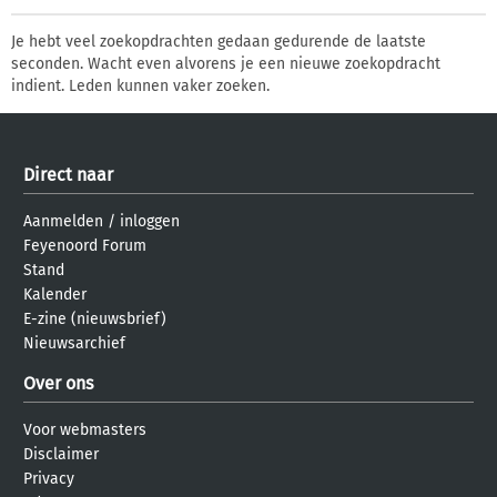
Je hebt veel zoekopdrachten gedaan gedurende de laatste
seconden. Wacht even alvorens je een nieuwe zoekopdracht
indient. Leden kunnen vaker zoeken.
Direct naar
Aanmelden
/
inloggen
Feyenoord Forum
Stand
Kalender
E-zine (nieuwsbrief)
Nieuwsarchief
Over ons
Voor webmasters
Disclaimer
Privacy