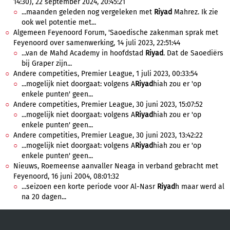
14:30), 22 september 2024, 20:45:21
...maanden geleden nog vergeleken met
Riyad
Mahrez. Ik zie
ook wel potentie met...
Algemeen Feyenoord Forum, 'Saoedische zakenman sprak met
Feyenoord over samenwerking, 14 juli 2023, 22:51:44
...van de Mahd Academy in hoofdstad
Riyad
. Dat de Saoediërs
bij Graper zijn...
Andere competities, Premier League, 1 juli 2023, 00:33:54
...mogelijk niet doorgaat: volgens A
Riyad
hiah zou er 'op
enkele punten' geen...
Andere competities, Premier League, 30 juni 2023, 15:07:52
...mogelijk niet doorgaat: volgens A
Riyad
hiah zou er 'op
enkele punten' geen...
Andere competities, Premier League, 30 juni 2023, 13:42:22
...mogelijk niet doorgaat: volgens A
Riyad
hiah zou er 'op
enkele punten' geen...
Nieuws, Roemeense aanvaller Neaga in verband gebracht met
Feyenoord, 16 juni 2004, 08:01:32
...seizoen een korte periode voor Al-Nasr
Riyad
h maar werd al
na 20 dagen...