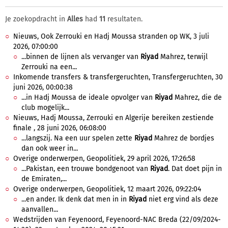
Je zoekopdracht in
Alles
had
11
resultaten.
Nieuws, Ook Zerrouki en Hadj Moussa stranden op WK, 3 juli
2026, 07:00:00
...binnen de lijnen als vervanger van
Riyad
Mahrez, terwijl
Zerrouki na een...
Inkomende transfers & transfergeruchten, Transfergeruchten, 30
juni 2026, 00:00:38
...in Hadj Moussa de ideale opvolger van
Riyad
Mahrez, die de
club mogelijk...
Nieuws, Hadj Moussa, Zerrouki en Algerije bereiken zestiende
finale , 28 juni 2026, 06:08:00
...langszij. Na een uur spelen zette
Riyad
Mahrez de bordjes
dan ook weer in...
Overige onderwerpen, Geopolitiek, 29 april 2026, 17:26:58
...Pakistan, een trouwe bondgenoot van
Riyad
. Dat doet pijn in
de Emiraten,...
Overige onderwerpen, Geopolitiek, 12 maart 2026, 09:22:04
...en ander. Ik denk dat men in in
Riyad
niet erg vind als deze
aanvallen...
Wedstrijden van Feyenoord, Feyenoord-NAC Breda (22/09/2024-