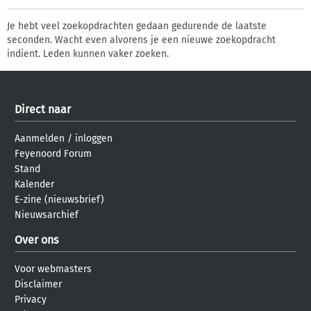
Je hebt veel zoekopdrachten gedaan gedurende de laatste
seconden. Wacht even alvorens je een nieuwe zoekopdracht
indient. Leden kunnen vaker zoeken.
Direct naar
Aanmelden
/
inloggen
Feyenoord Forum
Stand
Kalender
E-zine (nieuwsbrief)
Nieuwsarchief
Over ons
Voor webmasters
Disclaimer
Privacy