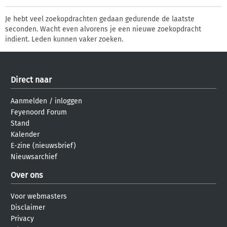
Je hebt veel zoekopdrachten gedaan gedurende de laatste
seconden. Wacht even alvorens je een nieuwe zoekopdracht
indient. Leden kunnen vaker zoeken.
Direct naar
Aanmelden
/
inloggen
Feyenoord Forum
Stand
Kalender
E-zine (nieuwsbrief)
Nieuwsarchief
Over ons
Voor webmasters
Disclaimer
Privacy