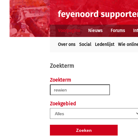
Voorpagina
Nieuws
Forums
In
Over ons
Social
Ledenlijst
Wie onlin
Zoekterm
Zoekterm
Zoekgebied