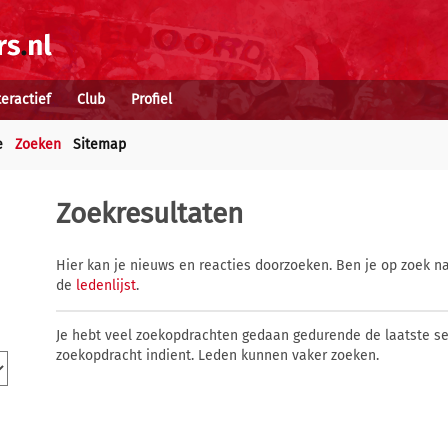
teractief
Club
Profiel
e
Zoeken
Sitemap
Zoekresultaten
Hier kan je nieuws en reacties doorzoeken. Ben je op zoek na
de
ledenlijst
.
Je hebt veel zoekopdrachten gedaan gedurende de laatste s
zoekopdracht indient. Leden kunnen vaker zoeken.