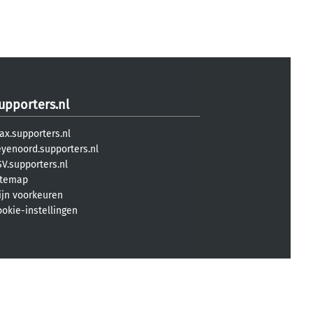
upporters.nl
ax.supporters.nl
eyenoord.supporters.nl
V.supporters.nl
itemap
ijn voorkeuren
ookie-instellingen