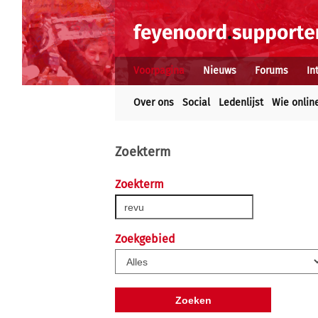
Voorpagina
Nieuws
Forums
In
Over ons
Social
Ledenlijst
Wie onlin
Zoekterm
Zoekterm
Zoekgebied