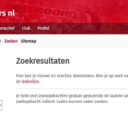
teractief
Club
Profiel
e
Zoeken
Sitemap
Zoekresultaten
Hier kan je nieuws en reacties doorzoeken. Ben je op zoek na
de
ledenlijst
.
Je hebt veel zoekopdrachten gedaan gedurende de laatste s
zoekopdracht indient. Leden kunnen vaker zoeken.