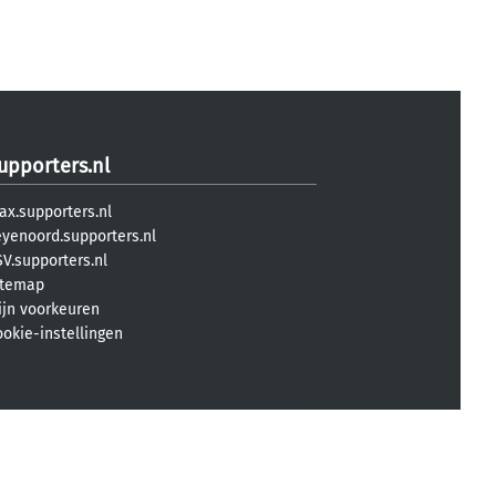
upporters.nl
ax.supporters.nl
eyenoord.supporters.nl
V.supporters.nl
itemap
ijn voorkeuren
ookie-instellingen