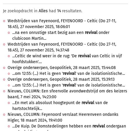
Je zoekopdracht in
Alles
had
14
resultaten.
Wedstrijden van Feyenoord, FEYENOORD - Celtic (Do 27-11,
18.45), 27 november 2025, 18:06:01
...na een onrustige start bezig aan een
revival
onder
clubicoon Martin...
Wedstrijden van Feyenoord, FEYENOORD - Celtic (Do 27-11,
18.45), 27 november 2025, 14:37:48
...Celtic de wind weer in de rug: 'De
revival
van Celtic in vijf
hoofdstukken'....
Overige onderwerpen, Geopolitiek, 28 maart 2025, 15:44:08
...om 12:55: (...) Het is geen '
revival
' van de isolationistische...
Overige onderwerpen, Geopolitiek, 28 maart 2025, 15:39:13
...om 12:55: (...) Het is geen '
revival
' van de isolationistische...
Nieuws, COLUMN: Een sfeervolle avondwedstrijd om des keizers
baard, 7 mei 2024, 14:23:00
...En met als absoluut hoogtepunt de
revival
van de
hartstochtelijk...
Nieuws, COLUMN: Feyenoord verslaat Heerenveen ondanks
Higler, 18 maart 2024, 19:41:00
...De Kuip. De Domstedelingen hebben een
revival
ondergaan