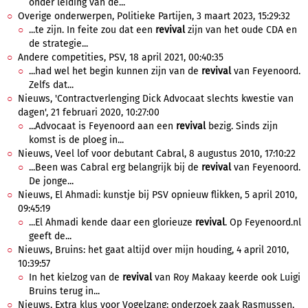
onder leiding van de...
Overige onderwerpen, Politieke Partijen, 3 maart 2023, 15:29:32
...te zijn. In feite zou dat een
revival
zijn van het oude CDA en
de strategie...
Andere competities, PSV, 18 april 2021, 00:40:35
...had wel het begin kunnen zijn van de
revival
van Feyenoord.
Zelfs dat...
Nieuws, 'Contractverlenging Dick Advocaat slechts kwestie van
dagen', 21 februari 2020, 10:27:00
...Advocaat is Feyenoord aan een
revival
bezig. Sinds zijn
komst is de ploeg in...
Nieuws, Veel lof voor debutant Cabral, 8 augustus 2010, 17:10:22
...Been was Cabral erg belangrijk bij de
revival
van Feyenoord.
De jonge...
Nieuws, El Ahmadi: kunstje bij PSV opnieuw flikken, 5 april 2010,
09:45:19
...El Ahmadi kende daar een glorieuze
revival
. Op Feyenoord.nl
geeft de...
Nieuws, Bruins: het gaat altijd over mijn houding, 4 april 2010,
10:39:57
In het kielzog van de
revival
van Roy Makaay keerde ook Luigi
Bruins terug in...
Nieuws, Extra klus voor Vogelzang: onderzoek zaak Rasmussen,