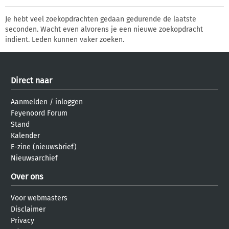
Je hebt veel zoekopdrachten gedaan gedurende de laatste
seconden. Wacht even alvorens je een nieuwe zoekopdracht
indient. Leden kunnen vaker zoeken.
Direct naar
Aanmelden
/
inloggen
Feyenoord Forum
Stand
Kalender
E-zine (nieuwsbrief)
Nieuwsarchief
Over ons
Voor webmasters
Disclaimer
Privacy