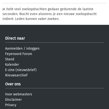
Je hebt veel zoekopdrachten gedaan gedurende de laatste
seconden. Wacht even alvorens je een nieuwe zoekopdracht
indient. Leden kunnen vaker zoeken.
Direct naar
Aanmelden
/
inloggen
Feyenoord Forum
Stand
Kalender
E-zine (nieuwsbrief)
Nieuwsarchief
Over ons
Voor webmasters
Disclaimer
Privacy