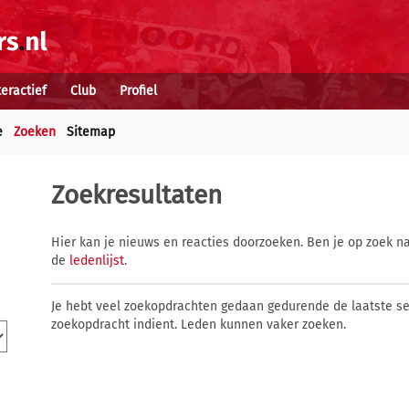
teractief
Club
Profiel
e
Zoeken
Sitemap
Zoekresultaten
Hier kan je nieuws en reacties doorzoeken. Ben je op zoek na
de
ledenlijst
.
Je hebt veel zoekopdrachten gedaan gedurende de laatste s
zoekopdracht indient. Leden kunnen vaker zoeken.