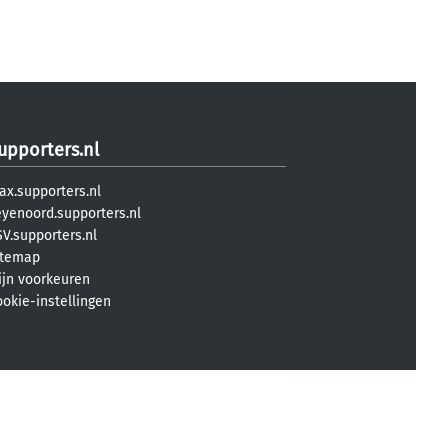
upporters.nl
ax.supporters.nl
eyenoord.supporters.nl
V.supporters.nl
itemap
ijn voorkeuren
ookie-instellingen