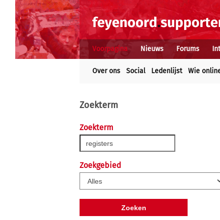
Voorpagina
Nieuws
Forums
In
Over ons
Social
Ledenlijst
Wie onlin
Zoekterm
Zoekterm
Zoekgebied