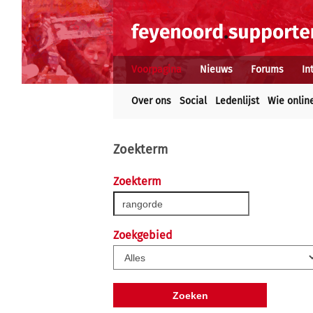
Voorpagina
Nieuws
Forums
In
Over ons
Social
Ledenlijst
Wie onlin
Zoekterm
Zoekterm
Zoekgebied