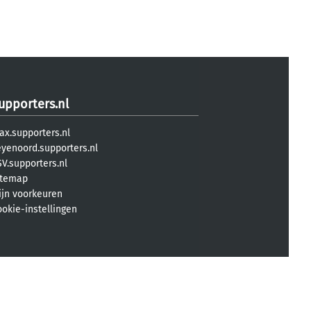
upporters.nl
ax.supporters.nl
eyenoord.supporters.nl
V.supporters.nl
itemap
ijn voorkeuren
ookie-instellingen