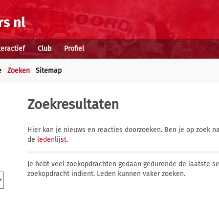
teractief
Club
Profiel
e
Zoeken
Sitemap
Zoekresultaten
Hier kan je nieuws en reacties doorzoeken. Ben je op zoek na
de
ledenlijst
.
Je hebt veel zoekopdrachten gedaan gedurende de laatste s
zoekopdracht indient. Leden kunnen vaker zoeken.