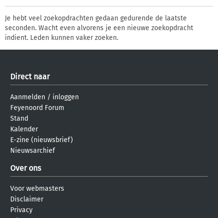
Je hebt veel zoekopdrachten gedaan gedurende de laatste
seconden. Wacht even alvorens je een nieuwe zoekopdracht
indient. Leden kunnen vaker zoeken.
Direct naar
Aanmelden
/
inloggen
Feyenoord Forum
Stand
Kalender
E-zine (nieuwsbrief)
Nieuwsarchief
Over ons
Voor webmasters
Disclaimer
Privacy