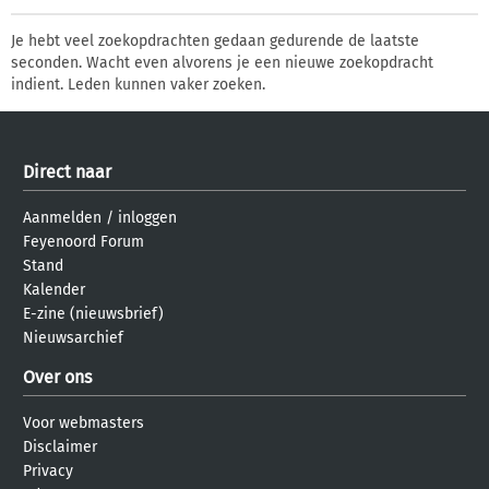
Je hebt veel zoekopdrachten gedaan gedurende de laatste
seconden. Wacht even alvorens je een nieuwe zoekopdracht
indient. Leden kunnen vaker zoeken.
Direct naar
Aanmelden
/
inloggen
Feyenoord Forum
Stand
Kalender
E-zine (nieuwsbrief)
Nieuwsarchief
Over ons
Voor webmasters
Disclaimer
Privacy