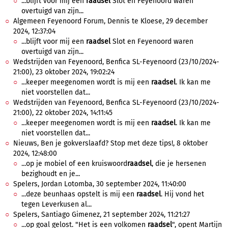
...blijft voor mij een
raadsel
Slot en Feyenoord waren
overtuigd van zijn...
Algemeen Feyenoord Forum, Dennis te Kloese, 29 december
2024, 12:37:04
...blijft voor mij een
raadsel
Slot en Feyenoord waren
overtuigd van zijn...
Wedstrijden van Feyenoord, Benfica SL-Feyenoord (23/10/2024-
21:00), 23 oktober 2024, 19:02:24
...keeper meegenomen wordt is mij een
raadsel
. Ik kan me
niet voorstellen dat...
Wedstrijden van Feyenoord, Benfica SL-Feyenoord (23/10/2024-
21:00), 22 oktober 2024, 14:11:45
...keeper meegenomen wordt is mij een
raadsel
. Ik kan me
niet voorstellen dat...
Nieuws, Ben je gokverslaafd? Stop met deze tips!, 8 oktober
2024, 12:48:00
...op je mobiel of een kruiswoord
raadsel
, die je hersenen
bezighoudt en je...
Spelers, Jordan Lotomba, 30 september 2024, 11:40:00
...deze beunhaas opstelt is mij een
raadsel
. Hij vond het
tegen Leverkusen al...
Spelers, Santiago Gimenez, 21 september 2024, 11:21:27
...op goal gelost. "Het is een volkomen
raadsel
", opent Martijn