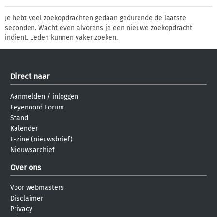
Je hebt veel zoekopdrachten gedaan gedurende de laatste
seconden. Wacht even alvorens je een nieuwe zoekopdracht
indient. Leden kunnen vaker zoeken.
Direct naar
Aanmelden
/
inloggen
Feyenoord Forum
Stand
Kalender
E-zine (nieuwsbrief)
Nieuwsarchief
Over ons
Voor webmasters
Disclaimer
Privacy