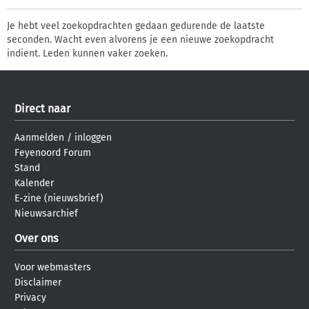
Je hebt veel zoekopdrachten gedaan gedurende de laatste
seconden. Wacht even alvorens je een nieuwe zoekopdracht
indient. Leden kunnen vaker zoeken.
Direct naar
Aanmelden
/
inloggen
Feyenoord Forum
Stand
Kalender
E-zine (nieuwsbrief)
Nieuwsarchief
Over ons
Voor webmasters
Disclaimer
Privacy