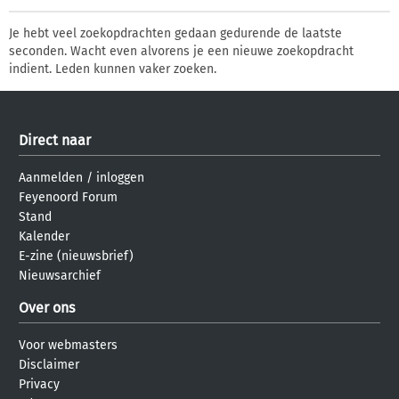
Je hebt veel zoekopdrachten gedaan gedurende de laatste
seconden. Wacht even alvorens je een nieuwe zoekopdracht
indient. Leden kunnen vaker zoeken.
Direct naar
Aanmelden
/
inloggen
Feyenoord Forum
Stand
Kalender
E-zine (nieuwsbrief)
Nieuwsarchief
Over ons
Voor webmasters
Disclaimer
Privacy