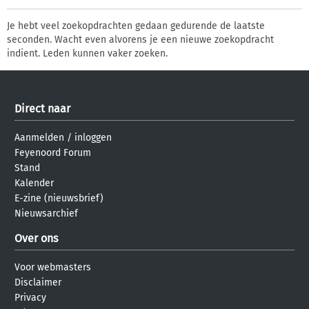
Je hebt veel zoekopdrachten gedaan gedurende de laatste
seconden. Wacht even alvorens je een nieuwe zoekopdracht
indient. Leden kunnen vaker zoeken.
Direct naar
Aanmelden
/
inloggen
Feyenoord Forum
Stand
Kalender
E-zine (nieuwsbrief)
Nieuwsarchief
Over ons
Voor webmasters
Disclaimer
Privacy