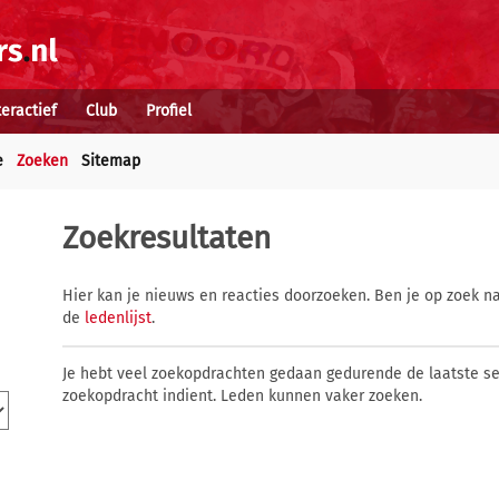
teractief
Club
Profiel
e
Zoeken
Sitemap
Zoekresultaten
Hier kan je nieuws en reacties doorzoeken. Ben je op zoek na
de
ledenlijst
.
Je hebt veel zoekopdrachten gedaan gedurende de laatste s
zoekopdracht indient. Leden kunnen vaker zoeken.