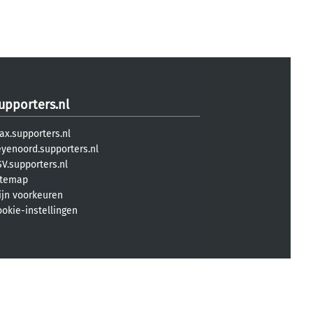
upporters.nl
ax.supporters.nl
eyenoord.supporters.nl
V.supporters.nl
itemap
ijn voorkeuren
ookie-instellingen