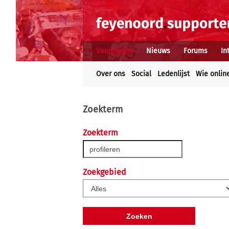
Voorpagina
Nieuws
Forums
In
Over ons
Social
Ledenlijst
Wie onlin
Zoekterm
Zoekterm
Zoekgebied