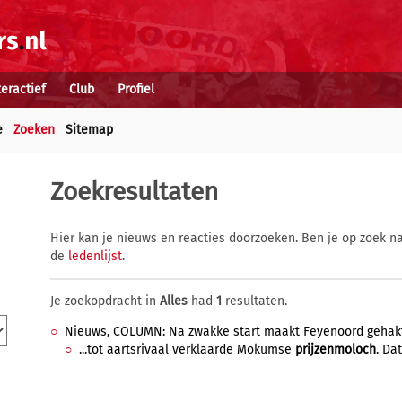
teractief
Club
Profiel
e
Zoeken
Sitemap
Zoekresultaten
Hier kan je nieuws en reacties doorzoeken. Ben je op zoek na
de
ledenlijst
.
Je zoekopdracht in
Alles
had
1
resultaten.
Nieuws, COLUMN: Na zwakke start maakt Feyenoord gehakt v
...tot aartsrivaal verklaarde Mokumse
prijzenmoloch
. Dat