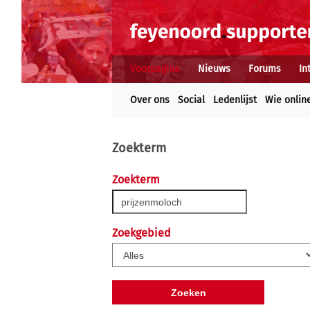
Voorpagina
Nieuws
Forums
In
Over ons
Social
Ledenlijst
Wie onlin
Zoekterm
Zoekterm
Zoekgebied