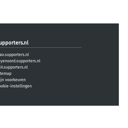
upporters.nl
ax.supporters.nl
eyenoord.supporters.nl
V.supporters.nl
itemap
ijn voorkeuren
ookie-instellingen