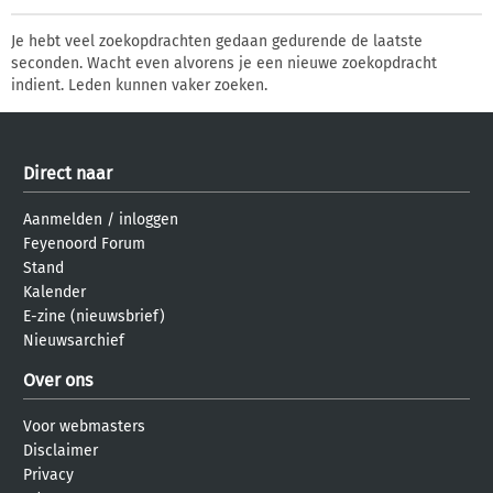
Je hebt veel zoekopdrachten gedaan gedurende de laatste
seconden. Wacht even alvorens je een nieuwe zoekopdracht
indient. Leden kunnen vaker zoeken.
Direct naar
Aanmelden
/
inloggen
Feyenoord Forum
Stand
Kalender
E-zine (nieuwsbrief)
Nieuwsarchief
Over ons
Voor webmasters
Disclaimer
Privacy