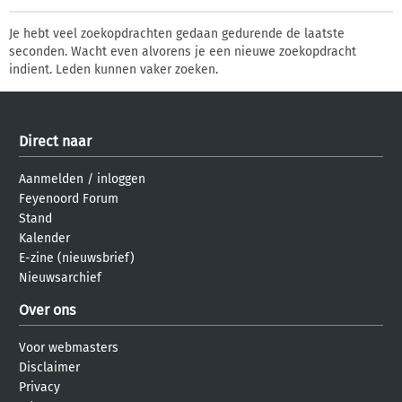
Je hebt veel zoekopdrachten gedaan gedurende de laatste
seconden. Wacht even alvorens je een nieuwe zoekopdracht
indient. Leden kunnen vaker zoeken.
Direct naar
Aanmelden
/
inloggen
Feyenoord Forum
Stand
Kalender
E-zine (nieuwsbrief)
Nieuwsarchief
Over ons
Voor webmasters
Disclaimer
Privacy