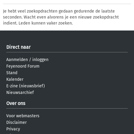
Je hebt veel zoekopdrachten gedaan gedurende de laatste
seconden. Wacht even alvorens je een nieuwe zoekopdracht
indient. Leden kunnen vaker zoeken.
Direct naar
Aanmelden
/
inloggen
Feyenoord Forum
Stand
Kalender
E-zine (nieuwsbrief)
Nieuwsarchief
Over ons
Voor webmasters
Disclaimer
Privacy