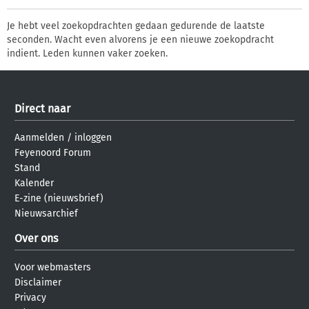
Je hebt veel zoekopdrachten gedaan gedurende de laatste
seconden. Wacht even alvorens je een nieuwe zoekopdracht
indient. Leden kunnen vaker zoeken.
Direct naar
Aanmelden
/
inloggen
Feyenoord Forum
Stand
Kalender
E-zine (nieuwsbrief)
Nieuwsarchief
Over ons
Voor webmasters
Disclaimer
Privacy