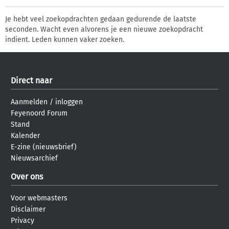
Je hebt veel zoekopdrachten gedaan gedurende de laatste
seconden. Wacht even alvorens je een nieuwe zoekopdracht
indient. Leden kunnen vaker zoeken.
Direct naar
Aanmelden
/
inloggen
Feyenoord Forum
Stand
Kalender
E-zine (nieuwsbrief)
Nieuwsarchief
Over ons
Voor webmasters
Disclaimer
Privacy