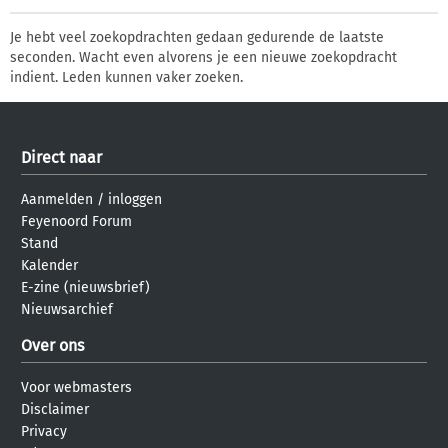
Je hebt veel zoekopdrachten gedaan gedurende de laatste
seconden. Wacht even alvorens je een nieuwe zoekopdracht
indient. Leden kunnen vaker zoeken.
Direct naar
Aanmelden
/
inloggen
Feyenoord Forum
Stand
Kalender
E-zine (nieuwsbrief)
Nieuwsarchief
Over ons
Voor webmasters
Disclaimer
Privacy