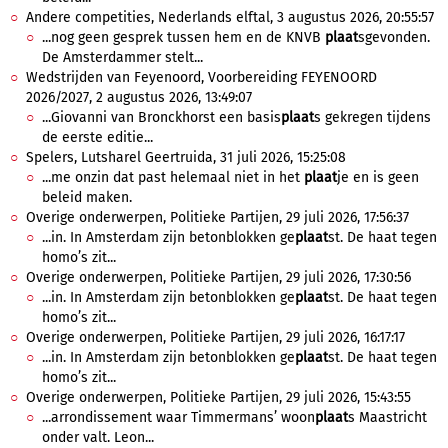
Andere competities, Nederlands elftal, 3 augustus 2026, 20:55:57
...nog geen gesprek tussen hem en de KNVB
plaat
sgevonden.
De Amsterdammer stelt...
Wedstrijden van Feyenoord, Voorbereiding FEYENOORD
2026/2027, 2 augustus 2026, 13:49:07
...Giovanni van Bronckhorst een basis
plaat
s gekregen tijdens
de eerste editie...
Spelers, Lutsharel Geertruida, 31 juli 2026, 15:25:08
...me onzin dat past helemaal niet in het
plaat
je en is geen
beleid maken.
Overige onderwerpen, Politieke Partijen, 29 juli 2026, 17:56:37
...in. In Amsterdam zijn betonblokken ge
plaat
st. De haat tegen
homo’s zit...
Overige onderwerpen, Politieke Partijen, 29 juli 2026, 17:30:56
...in. In Amsterdam zijn betonblokken ge
plaat
st. De haat tegen
homo’s zit...
Overige onderwerpen, Politieke Partijen, 29 juli 2026, 16:17:17
...in. In Amsterdam zijn betonblokken ge
plaat
st. De haat tegen
homo’s zit...
Overige onderwerpen, Politieke Partijen, 29 juli 2026, 15:43:55
...arrondissement waar Timmermans’ woon
plaat
s Maastricht
onder valt. Leon...