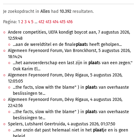
Je zoekopdracht in
Alles
had
10.392
resultaten.
Pagina: 1
2
3
4
5
...
412
413
414
415
416
Andere competities, UEFA kondigt boycot aan, 7 augustus 2026,
12:59:48
...aan de wereldtitel en de finale
plaat
s heeft geholpen...
Algemeen Feyenoord Forum, Van Bronckhorst, 5 augustus 2026,
18:14:24
...het aanvoerderschap een last zijn in
plaat
s van een zegen.''
Ook Karim El...
Algemeen Feyenoord Forum, Dévy Rigaux, 5 augustus 2026,
12:05:05
...the facts, slow with the blame" ) in
plaat
s van overhaaste
beslissingen te...
Algemeen Feyenoord Forum, Dévy Rigaux, 4 augustus 2026,
22:42:56
...the facts, slow with the blame" ) in
plaat
s van overhaaste
beslissingen te...
Spelers, Lutsharel Geertruida, 4 augustus 2026, 01:37:50
...me onzin dat past helemaal niet in het
plaat
je en is geen
beleid...