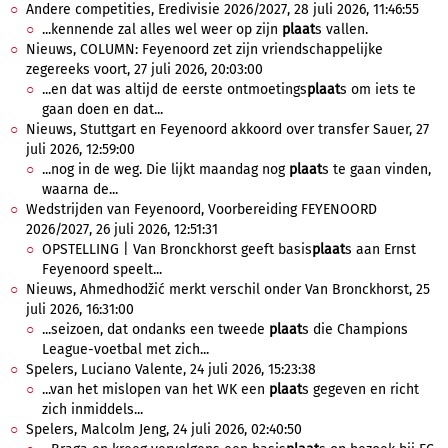
Andere competities, Eredivisie 2026/2027, 28 juli 2026, 11:46:55
...kennende zal alles wel weer op zijn
plaat
s vallen.
Nieuws, COLUMN: Feyenoord zet zijn vriendschappelijke
zegereeks voort, 27 juli 2026, 20:03:00
...en dat was altijd de eerste ontmoetings
plaat
s om iets te
gaan doen en dat...
Nieuws, Stuttgart en Feyenoord akkoord over transfer Sauer, 27
juli 2026, 12:59:00
...nog in de weg. Die lijkt maandag nog
plaat
s te gaan vinden,
waarna de...
Wedstrijden van Feyenoord, Voorbereiding FEYENOORD
2026/2027, 26 juli 2026, 12:51:31
OPSTELLING | Van Bronckhorst geeft basis
plaat
s aan Ernst
Feyenoord speelt...
Nieuws, Ahmedhodžić merkt verschil onder Van Bronckhorst, 25
juli 2026, 16:31:00
...seizoen, dat ondanks een tweede
plaat
s die Champions
League-voetbal met zich...
Spelers, Luciano Valente, 24 juli 2026, 15:23:38
...van het mislopen van het WK een
plaat
s gegeven en richt
zich inmiddels...
Spelers, Malcolm Jeng, 24 juli 2026, 02:40:50