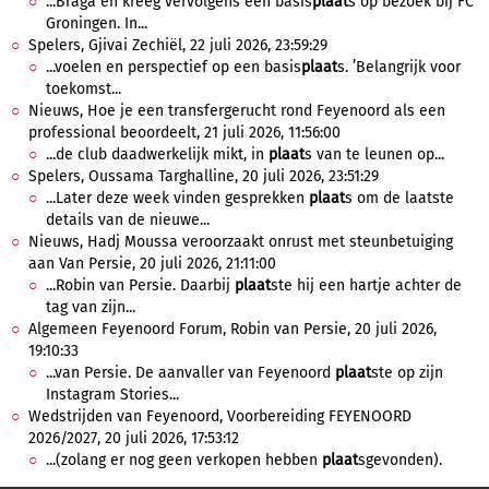
...Braga en kreeg vervolgens een basis
plaat
s op bezoek bij FC
Groningen. In...
Spelers, Gjivai Zechiël, 22 juli 2026, 23:59:29
...voelen en perspectief op een basis
plaat
s. ’Belangrijk voor
toekomst...
Nieuws, Hoe je een transfergerucht rond Feyenoord als een
professional beoordeelt, 21 juli 2026, 11:56:00
...de club daadwerkelijk mikt, in
plaat
s van te leunen op...
Spelers, Oussama Targhalline, 20 juli 2026, 23:51:29
...Later deze week vinden gesprekken
plaat
s om de laatste
details van de nieuwe...
Nieuws, Hadj Moussa veroorzaakt onrust met steunbetuiging
aan Van Persie, 20 juli 2026, 21:11:00
...Robin van Persie. Daarbij
plaat
ste hij een hartje achter de
tag van zijn...
Algemeen Feyenoord Forum, Robin van Persie, 20 juli 2026,
19:10:33
...van Persie. De aanvaller van Feyenoord
plaat
ste op zijn
Instagram Stories...
Wedstrijden van Feyenoord, Voorbereiding FEYENOORD
2026/2027, 20 juli 2026, 17:53:12
...(zolang er nog geen verkopen hebben
plaat
sgevonden).