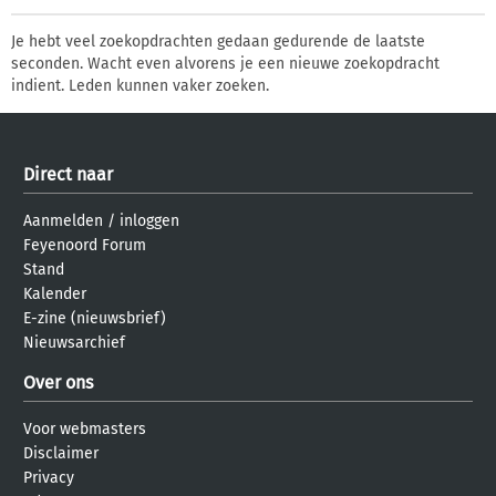
Je hebt veel zoekopdrachten gedaan gedurende de laatste
seconden. Wacht even alvorens je een nieuwe zoekopdracht
indient. Leden kunnen vaker zoeken.
Direct naar
Aanmelden
/
inloggen
Feyenoord Forum
Stand
Kalender
E-zine (nieuwsbrief)
Nieuwsarchief
Over ons
Voor webmasters
Disclaimer
Privacy