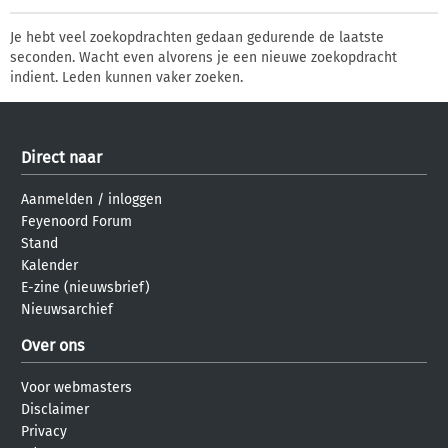
Je hebt veel zoekopdrachten gedaan gedurende de laatste
seconden. Wacht even alvorens je een nieuwe zoekopdracht
indient. Leden kunnen vaker zoeken.
Direct naar
Aanmelden
/
inloggen
Feyenoord Forum
Stand
Kalender
E-zine (nieuwsbrief)
Nieuwsarchief
Over ons
Voor webmasters
Disclaimer
Privacy